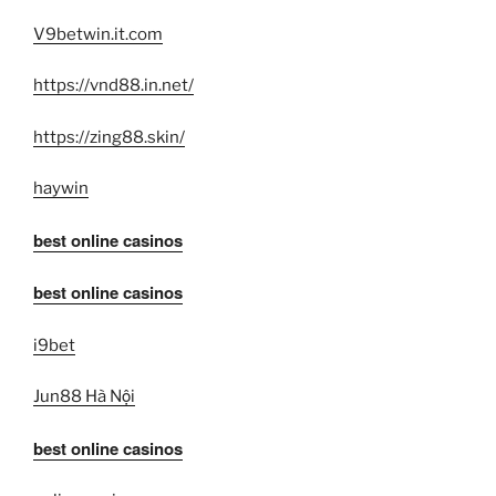
V9betwin.it.com
https://vnd88.in.net/
https://zing88.skin/
haywin
best online casinos
best online casinos
i9bet
Jun88 Hà Nội
best online casinos