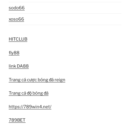
sodo66
xoso66
HITCLUB
fly88
link DA88
Trang cá cược bóng đá reign
Trang cá độ bóng đá
https://789win4.net/
789BET