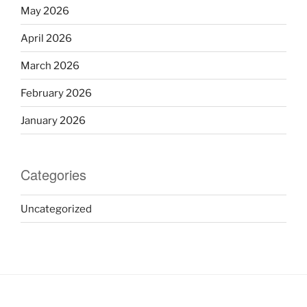
May 2026
April 2026
March 2026
February 2026
January 2026
Categories
Uncategorized