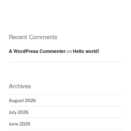
Recent Comments
A WordPress Commenter
Hello world!
on
Archives
August 2026
July 2026
June 2026