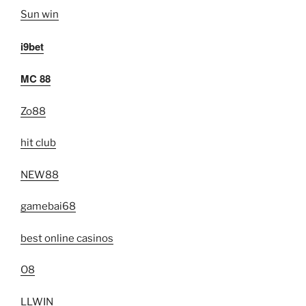
Sun win
i9bet
MC 88
Zo88
hit club
NEW88
gamebai68
best online casinos
O8
LLWIN