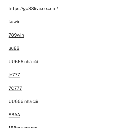
https://go88live.co.com/
kuwin
789win
uu88
UU666 nhà cái
je777
7C777
UU666 nhà cái
88AA