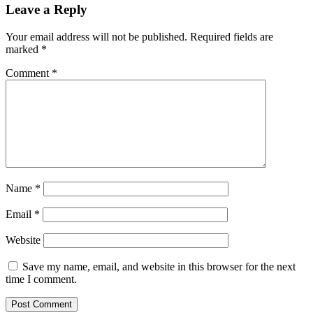
Leave a Reply
Your email address will not be published.
Required fields are
marked
*
Comment
*
Name
*
Email
*
Website
Save my name, email, and website in this browser for the next
time I comment.