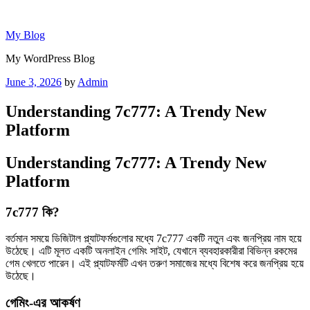
Skip
to
My Blog
content
My WordPress Blog
Posted
June 3, 2026
by
Admin
on
Understanding 7c777: A Trendy New
Platform
Understanding 7c777: A Trendy New
Platform
7c777 কি?
বর্তমান সময়ে ডিজিটাল প্ল্যাটফর্মগুলোর মধ্যে 7c777 একটি নতুন এবং জনপ্রিয় নাম হয়ে
উঠেছে। এটি মূলত একটি অনলাইন গেমিং সাইট, যেখানে ব্যবহারকারীরা বিভিন্ন রকমের
গেম খেলতে পারেন। এই প্ল্যাটফর্মটি এখন তরুণ সমাজের মধ্যে বিশেষ করে জনপ্রিয় হয়ে
উঠেছে।
গেমিং-এর আকর্ষণ