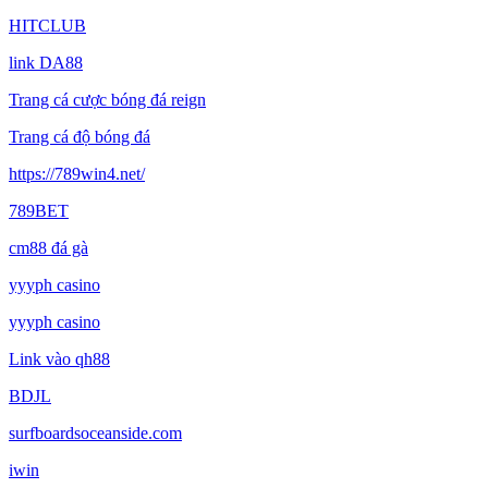
HITCLUB
link DA88
Trang cá cược bóng đá reign
Trang cá độ bóng đá
https://789win4.net/
789BET
cm88 đá gà
yyyph casino
yyyph casino
Link vào qh88
BDJL
surfboardsoceanside.com
iwin