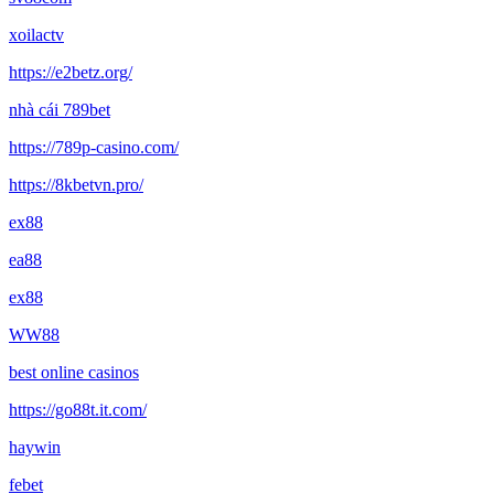
xoilactv
https://e2betz.org/
nhà cái 789bet
https://789p-casino.com/
https://8kbetvn.pro/
ex88
ea88
ex88
WW88
best online casinos
https://go88t.it.com/
haywin
febet