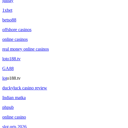
jilibay
1xbet
betso88
offshore casinos
online casinos
real money online casinos
loto188.tv
GA88
lot
o188.tv
duckyluck casino review
Indian matka
phpub
online casino
slot qris 2026