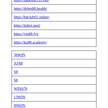
https://dabet88.co.com/
https://debet88.health/
https://hitclub01.online/
https://dabet.spot/
https://vin88.fyi/
https://ku88.academy/
56WIN
AF88
S8
S8
WIN678
13WIN
99WIN