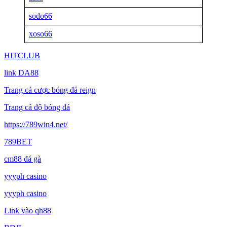
sodo66
xoso66
HITCLUB
link DA88
Trang cá cược bóng đá reign
Trang cá độ bóng đá
https://789win4.net/
789BET
cm88 đá gà
yyyph casino
yyyph casino
Link vào qh88