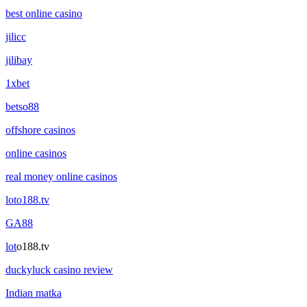
best online casino
jilicc
jilibay
1xbet
betso88
offshore casinos
online casinos
real money online casinos
loto188.tv
GA88
lot
o188.tv
duckyluck casino review
Indian matka