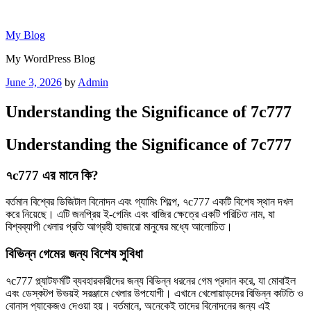
Skip
to
My Blog
content
My WordPress Blog
Posted
June 3, 2026
by
Admin
on
Understanding the Significance of 7c777
Understanding the Significance of 7c777
৭c777 এর মানে কি?
বর্তমান বিশ্বের ডিজিটাল বিনোদন এবং গ্যামিং শিল্পে, ৭c777 একটি বিশেষ স্থান দখল
করে নিয়েছে। এটি জনপ্রিয় ই-গেমিং এবং বাজির ক্ষেত্রে একটি পরিচিত নাম, যা
বিশ্বব্যাপী খেলার প্রতি আগ্রহী হাজারো মানুষের মধ্যে আলোচিত।
বিভিন্ন গেমের জন্য বিশেষ সুবিধা
৭c777 প্ল্যাটফর্মটি ব্যবহারকারীদের জন্য বিভিন্ন ধরনের গেম প্রদান করে, যা মোবাইল
এবং ডেস্কটপ উভয়ই সরঞ্জামে খেলার উপযোগী। এখানে খেলোয়াড়দের বিভিন্ন কাটতি ও
বোনাস প্যাকেজও দেওয়া হয়। বর্তমানে, অনেকেই তাদের বিনোদনের জন্য এই