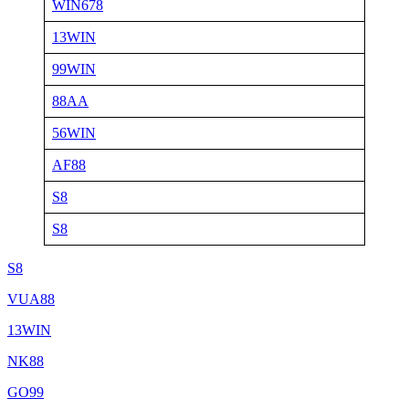
WIN678
13WIN
99WIN
88AA
56WIN
AF88
S8
S8
S8
VUA88
13WIN
NK88
GO99