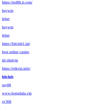
https://go88t.it.com/
haywin
febet
haywin
febet
https://hitclub1.lat/
best online casino
tải nhatvip
https://rrikvip.info/
hitclub
say88
www.bongdalu.vip
sv368