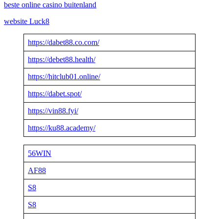
beste online casino buitenland
website Luck8
https://dabet88.co.com/
https://debet88.health/
https://hitclub01.online/
https://dabet.spot/
https://vin88.fyi/
https://ku88.academy/
56WIN
AF88
S8
S8