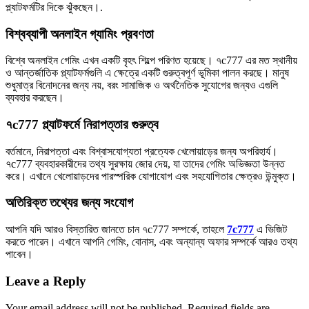
প্ল্যাটফর্মটির দিকে ঝুঁকছেন।.
বিশ্বব্যাপী অনলাইন গ্যামিং প্রবণতা
বিশ্বে অনলাইন গেমিং এখন একটি বৃহৎ শিল্পে পরিণত হয়েছে। ৭c777 এর মত স্থানীয়
ও আন্তর্জাতিক প্ল্যাটফর্মগুলি এ ক্ষেত্রে একটি গুরুত্বপূর্ণ ভূমিকা পালন করছে। মানুষ
শুধুমাত্র বিনোদনের জন্য নয়, বরং সামাজিক ও অর্থনৈতিক সুযোগের জন্যও এগুলি
ব্যবহার করছেন।
৭c777 প্ল্যাটফর্মে নিরাপত্তার গুরুত্ব
বর্তমানে, নিরাপত্তা এবং বিশ্বাসযোগ্যতা প্রত্যেক খেলোয়াড়ের জন্য অপরিহার্য।
৭c777 ব্যবহারকারীদের তথ্য সুরক্ষায় জোর দেয়, যা তাদের গেমিং অভিজ্ঞতা উন্নত
করে। এখানে খেলোয়াড়দের পারস্পরিক যোগাযোগ এবং সহযোগিতার ক্ষেত্রও উন্মুক্ত।
অতিরিক্ত তথ্যের জন্য সংযোগ
আপনি যদি আরও বিস্তারিত জানতে চান ৭c777 সম্পর্কে, তাহলে
7c777
এ ভিজিট
করতে পারেন। এখানে আপনি গেমিং, বোনাস, এবং অন্যান্য অফার সম্পর্কে আরও তথ্য
পাবেন।
Leave a Reply
Your email address will not be published.
Required fields are