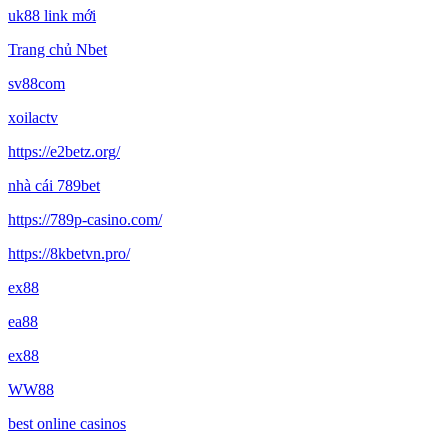
uk88 link mới
Trang chủ Nbet
sv88com
xoilactv
https://e2betz.org/
nhà cái 789bet
https://789p-casino.com/
https://8kbetvn.pro/
ex88
ea88
ex88
WW88
best online casinos